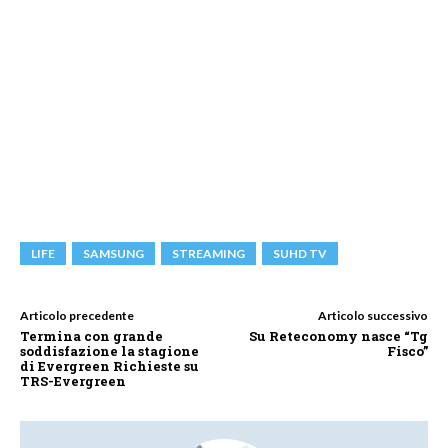
LIFE
SAMSUNG
STREAMING
SUHD TV
Articolo precedente
Articolo successivo
Termina con grande
Su Reteconomy nasce “Tg
soddisfazione la stagione
Fisco”
di Evergreen Richieste su
TRS-Evergreen