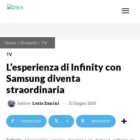
Home
Prodotti
TV
TV
L’esperienza di Infinity con
Samsung diventa
straordinaria
11 Giugno 2015
Autore
Loris Zanini
FACEBOOK
X
PINTEREST