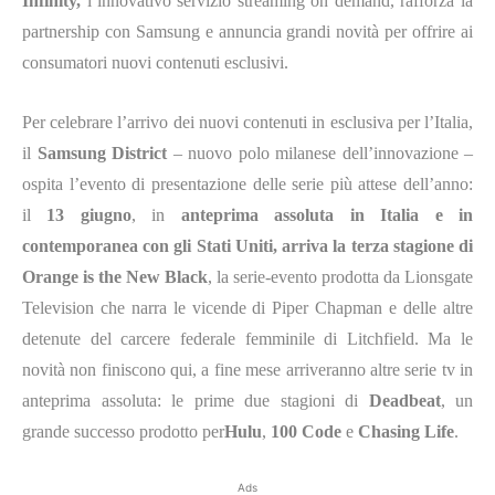
Infinity,
l’innovativo servizio streaming on demand, rafforza la
partnership con Samsung e annuncia grandi novità per offrire ai
consumatori nuovi contenuti esclusivi.
Per celebrare l’arrivo dei nuovi contenuti in esclusiva per l’Italia,
il
Samsung District
– nuovo polo milanese dell’innovazione –
ospita l’evento di presentazione delle serie più attese dell’anno:
il
13 giugno
, in
anteprima assoluta in Italia e in
contemporanea con gli Stati Uniti, arriva la terza stagione di
Orange is the New Black
, la serie-evento prodotta da Lionsgate
Television che narra le vicende di Piper Chapman e delle altre
detenute del carcere federale femminile di Litchfield. Ma le
novità non finiscono qui, a fine mese arriveranno altre serie tv in
anteprima assoluta: le prime due stagioni di
Deadbeat
, un
grande successo prodotto per
Hulu
,
100 Code
e
Chasing Life
.
Ads