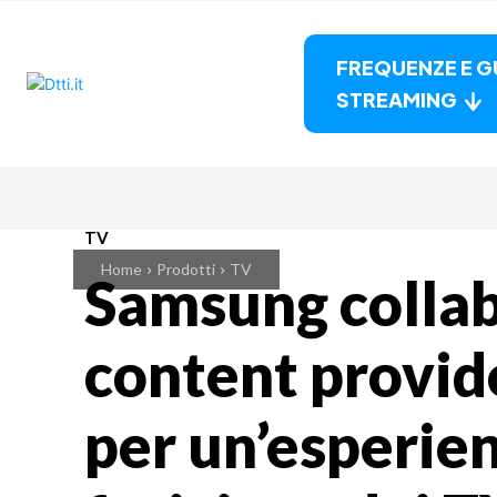
FREQUENZE E G
STREAMING
TV
Home
Prodotti
TV
Samsung collab
content provid
per un’esperien