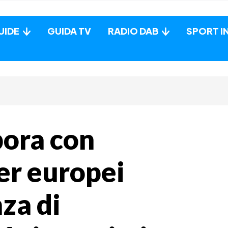
UIDE
GUIDA TV
RADIO DAB
SPORT I
ora con
er europei
za di