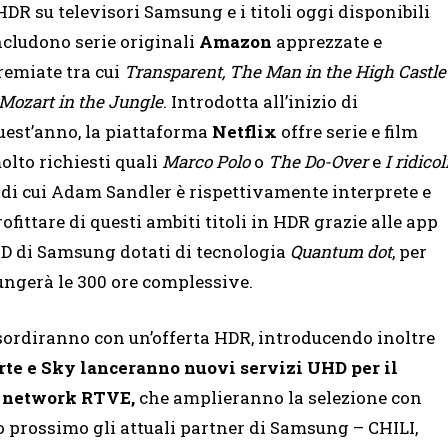
’HDR su televisori Samsung e i titoli oggi disponibili
ncludono serie originali
Amazon
apprezzate e
remiate tra cui
Transparent, The Man in the High Castle
Mozart in the Jungle
. Introdotta all’inizio di
uest’anno, la piattaforma
Netflix
offre serie e film
olto richiesti quali
Marco Polo
o
The Do-Over
e
I ridicol
, di cui Adam Sandler è rispettivamente interprete e
ittare di questi ambiti titoli in HDR grazie alle app
HD di Samsung dotati di tecnologia
Quantum dot
, per
ngerà le 300 ore complessive.
sordiranno con un’offerta HDR, introducendo inoltre
rte e Sky lanceranno nuovi servizi UHD per il
l network RTVE,
che amplieranno la selezione con
o prossimo gli attuali partner di Samsung – CHILI,