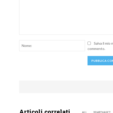
Commento:
Nome:
Salva il mio
commento.
Articoli correlati
ALL
20 MEDIASET