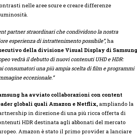
ontrasti nelle aree scure e creare differenze
luminosità.
ent partner straordinari che condividono la nostra
iore esperienza di intrattenimento possibile”,
ha
secutivo della divisione Visual Display di Samsun
opeo vedrà il debutto di nuovi contenuti UHD e HDR:
 ai consumatori una più ampia scelta di film e programmi
’immagine eccezionale.”
amsung ha avviato collaborazioni con content
eader globali quali Amazon e Netflix,
ampliando la
artnership in direzione di una più ricca offerta di
ontenuti HDR destinata agli abbonati del mercato
uropeo. Amazon è stato il primo provider a lanciare