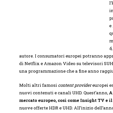
l
i
p
e
q
m
6
autore. I consumatori europei potranno approf
di Netflix e Amazon Video su televisori SU
una programmazione che a fine anno raggiu
Molti altri famosi
content provider
europei e
nuovi contenuti e canali UHD. Quest’anno,
A
mercato europeo, così come Insight TV e i
nuove offerte HDR e UHD. All’inizio dell’ann