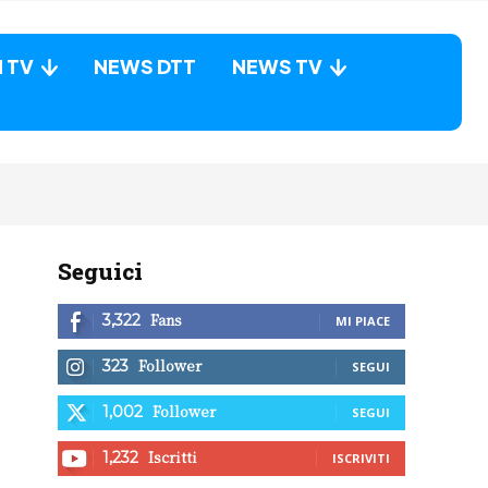
N TV
NEWS DTT
NEWS TV
Seguici
Fans
3,322
MI PIACE
Follower
323
SEGUI
Follower
1,002
SEGUI
Iscritti
1,232
ISCRIVITI