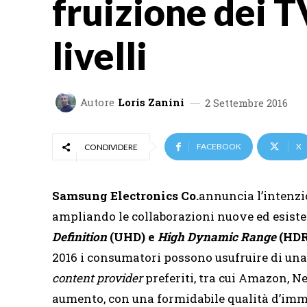
fruizione dei T
livelli
Autore
Loris Zanini
2 Settembre 2016
FACEBOOK
X
CONDIVIDERE
Samsung Electronics Co.
annuncia l’intenzio
ampliando le collaborazioni nuove ed esiste
Definition
(UHD) e
High Dynamic Range
(HDR
2016 i consumatori possono usufruire di u
content provider
preferiti, tra cui Amazon, Ne
aumento, con una formidabile qualità d’imm