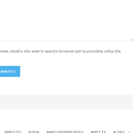
 nome, email e sito web in questo browser per la prossima volta che
ABRUZZO
ALPHA
AMAZON PRIME VIDEO
APPLE TV
ALTRO