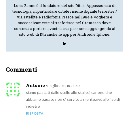
Loris Zanini è il fondatore del sito Dtti.it. Appassionato di
tecnologia, in particolare di televisione digitale terrestre /
via satellite e radiofonia. Nasce nel 1984 e Voghera e
successivamente si trasferisce nel Cremasco dove
continua a portare avanti la sua passione aggiungendo al
sito web di Dtti anche le app per Android e Iphone.
Commenti
Antonio
9 Luglio 2012 In 21:40
siamo passati dalle stelle alle stalle.il canone che
abbiamo pagato non e’ servito a niente.rivoglio i soldi
indietro
RISPOSTA