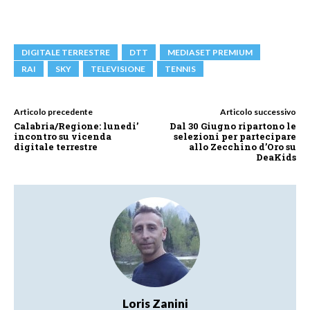
DIGITALE TERRESTRE
DTT
MEDIASET PREMIUM
RAI
SKY
TELEVISIONE
TENNIS
Articolo precedente
Articolo successivo
Calabria/Regione: lunedi’
Dal 30 Giugno ripartono le
incontro su vicenda
selezioni per partecipare
digitale terrestre
allo Zecchino d’Oro su
DeaKids
Loris Zanini