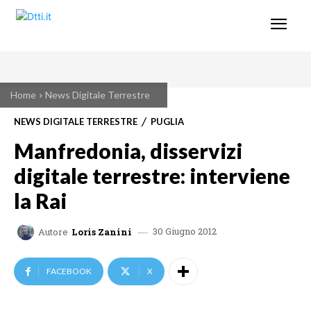
Home
News Digitale Terrestre
NEWS DIGITALE TERRESTRE
PUGLIA
Manfredonia, disservizi
digitale terrestre: interviene
la Rai
30 Giugno 2012
Autore
Loris Zanini
FACEBOOK
X