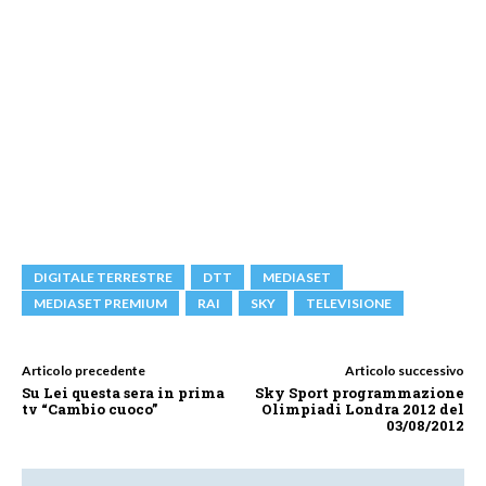
DIGITALE TERRESTRE
DTT
MEDIASET
MEDIASET PREMIUM
RAI
SKY
TELEVISIONE
Articolo precedente
Articolo successivo
Su Lei questa sera in prima
Sky Sport programmazione
tv “Cambio cuoco”
Olimpiadi Londra 2012 del
03/08/2012