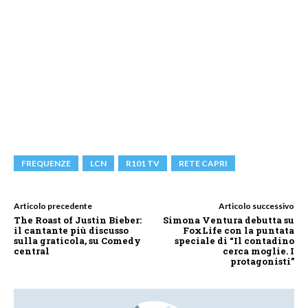
FREQUENZE
LCN
R101 TV
RETE CAPRI
Articolo precedente
Articolo successivo
The Roast of Justin Bieber:
Simona Ventura debutta su
il cantante più discusso
FoxLife con la puntata
sulla graticola, su Comedy
speciale di “Il contadino
central
cerca moglie. I
protagonisti”