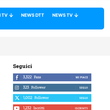
N TV
NEWS DTT
NEWS TV
Seguici
Fans
3,322
MI PIACE
Follower
323
SEGUI
Follower
1,002
SEGUI
Iscritti
1,232
ISCRIVITI