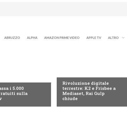
ABRUZZO
ALPHA
AMAZON PRIME VIDEO
APPLE TV
ALTRO
NEWS DIGITALE TERRESTRE
ITALE TERRESTRE
Rivoluzione digitale
ssa i 5.000
terrestre: K2 e Frisbee a
ratuiti sulla
Mediaset, Rai Gulp
v
chiude