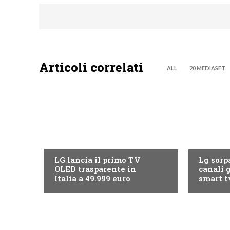
Articoli correlati
ALL
20 MEDIASET
NEWS DIGITALE TERRESTRE
NEWS DIG
LG lancia il primo TV
Lg sorpa
OLED trasparente in
canali g
Italia a 49.999 euro
smart t