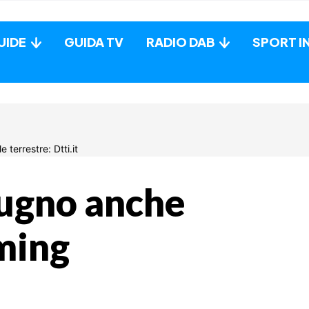
UIDE
GUIDA TV
RADIO DAB
SPORT I
iugno anche
aming