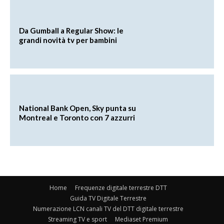
Da Gumball a Regular Show: le
grandi novità tv per bambini
National Bank Open, Sky punta su
Montreal e Toronto con 7 azzurri
Home
Frequenze digitale terrestre DTT
Guida TV Digitale Terrestre
Numerazione LCN canali TV del DTT digitale terrestre
Streaming TV e sport
Mediaset Premium