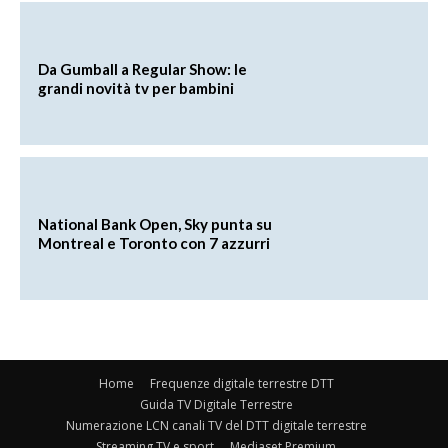
Da Gumball a Regular Show: le
grandi novità tv per bambini
National Bank Open, Sky punta su
Montreal e Toronto con 7 azzurri
Home
Frequenze digitale terrestre DTT
Guida TV Digitale Terrestre
Numerazione LCN canali TV del DTT digitale terrestre
Streaming TV e sport
Mediaset Premium