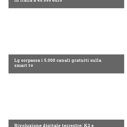
NEWS DIGITALE TERRESTRE
Lg sorpassa i 5.000 canali gratuiti sulla
smart tv
NEWS DIGITALE TERRESTRE
Rivoluzione digitale terrestre: K2 e