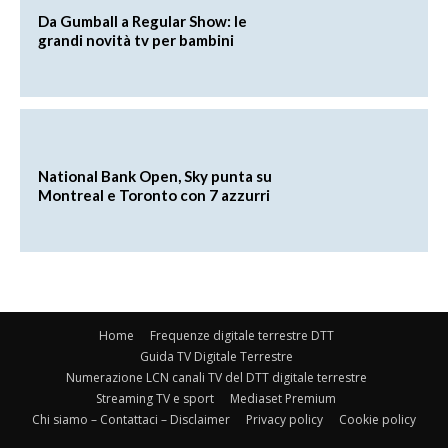
Da Gumball a Regular Show: le
grandi novità tv per bambini
National Bank Open, Sky punta su
Montreal e Toronto con 7 azzurri
Home
Frequenze digitale terrestre DTT
Guida TV Digitale Terrestre
Numerazione LCN canali TV del DTT digitale terrestre
Streaming TV e sport
Mediaset Premium
Chi siamo – Contattaci – Disclaimer
Privacy policy
Cookie policy