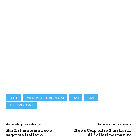
DTT
MEDIASET PREMIUM
RAI
SKY
TELEVISIONE
Articolo precedente
Articolo successivo
Rai2: il matematico e
News Corp offre 2 miliardi
saggista italiano
di dollari per pay tv