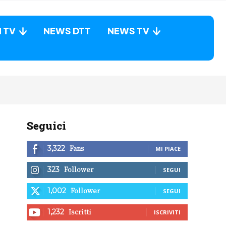
N TV
NEWS DTT
NEWS TV
Seguici
Fans
3,322
MI PIACE
Follower
323
SEGUI
Follower
1,002
SEGUI
Iscritti
1,232
ISCRIVITI