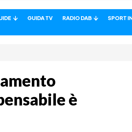
UIDE
GUIDA TV
RADIO DAB
SPORT I
llamento
spensabile è