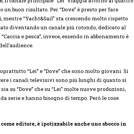
, il canale principale “Lei” viaggia attorno ai quattro
 un buon risultato. Per “Dove” è presto per fare
i, mentre “Yacht&Sail” sta crescendo molto rispetto
nato diventando un canale più rotondo, dedicato al
. “Caccia e pesca”, invece, essendo in abbonamento è
dell’audience.
oprattutto “Lei” e “Dove” che sono molto giovani. Si
ere i canali televisivi sono più lunghi di quanto si
sia su “Dove” che su “Lei” molte nuove produzioni,
nda serie e hanno bisogno di tempo. Però le cose
s come editore, è ipotizzabile anche uno sbocco in