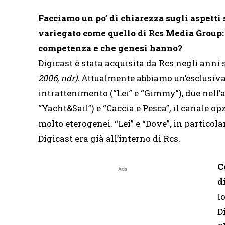
Facciamo un po’ di chiarezza sugli aspetti 
variegato come quello di Rcs Media Group: q
competenza e che genesi hanno?
Digicast è stata acquisita da Rcs negli anni 
2006, ndr).
Attualmente abbiamo un’esclusiva 
intrattenimento (“Lei” e “Gimmy”), due nell’a
“Yacht&Sail”) e “Caccia e Pesca”, il canale o
molto eterogenei. “Lei” e “Dove”, in partico
Digicast era già all’interno di Rcs.
C
Ads
d
I
D