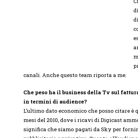
C
d
d
c
e
a
m
p
canali. Anche questo team riporta a me.
Che peso ha il business della Tv sul fattur
in termini di audience?
L’ultimo dato economico che posso citare è 
mesi del 2010, dove i ricavi di Digicast amm
significa che siamo pagati da Sky per fornire