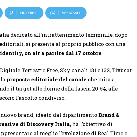
PINTEREST
WHATSAPP
Italia dedicato all’intrattenimento femminile, dopo
ditoriali, si presenta al proprio pubblico con una
identity, on air a partire dal 17 ottobre
.
gitale Terrestre Free, Sky canali 131 e 132, Tivùsat
lla
proposta editoriale del canale
che mira a
o il target alle donne della fascia 20-54, alle
cono l’ascolto condiviso.
l nuovo brand, ideato dal dipartimento
Brand &
reative di Discovery
Italia,
ha l’obiettivo di
appresentare al meglio l’evoluzione di Real Time e