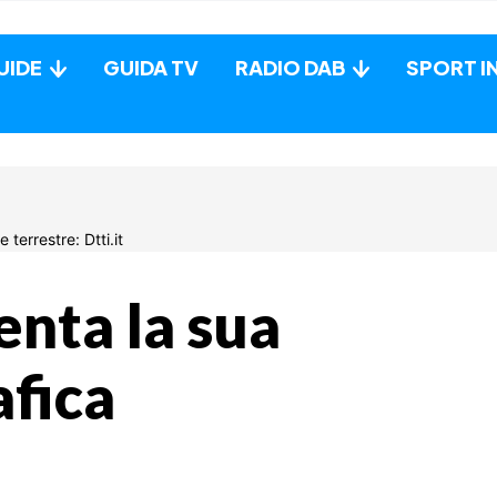
UIDE
GUIDA TV
RADIO DAB
SPORT I
enta la sua
afica