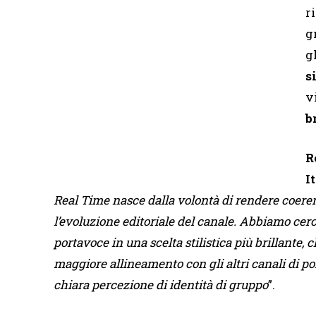
r
gr
g
s
v
b
R
I
Real Time nasce dalla volontà di rendere coerent
l’evoluzione editoriale del canale. Abbiamo cercat
portavoce in una scelta stilistica più brillante,
maggiore allineamento con gli altri canali di po
chiara percezione di identità di gruppo
”.