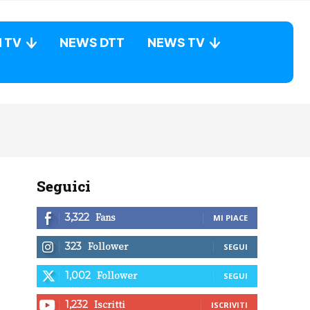
N TV
NEWS DTT
NEWS TV
Seguici
Fans
3,322
MI PIACE
Follower
323
SEGUI
Follower
1,002
SEGUI
Iscritti
1,232
ISCRIVITI