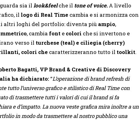
iguarda sia il
look&feel
che il
tone of voice.
A livello
afico, il
logo
di Real Time
cambia e si armonizza con
li altri loghi del portfolio: diventa più
ampio
,
immetrico
, cambia
font
e
colori
che si invertono e
irano verso il
turchese (teal) e ciliegia (cherry)
rillanti, colori che
caratterizzeranno tutto il
toolkit
.
oberto Bagatti, VP Brand & Creative di Discovery
talia ha dichiarato:
“
L’operazione di brand refresh di
e tutto l’universo grafico e stilistico di Real Time con
o di trasmettere tutti i valori di cui il brand si fa
 chiara e d’impatto. La nuova veste grafica mira inoltre a un
rtfolio in modo da trasmettere al nostro pubblico una