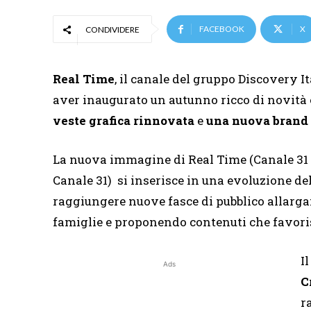
FACEBOOK
X
CONDIVIDERE
Real Time
, il canale del gruppo Discovery 
aver inaugurato un autunno ricco di novità e
veste grafica rinnovata
e
una nuova
brand 
La nuova immagine di Real Time (Canale 31 Di
Canale 31) si inserisce in una evoluzione de
raggiungere nuove fasce di pubblico allargand
famiglie e proponendo contenuti che favoris
I
Ads
C
r