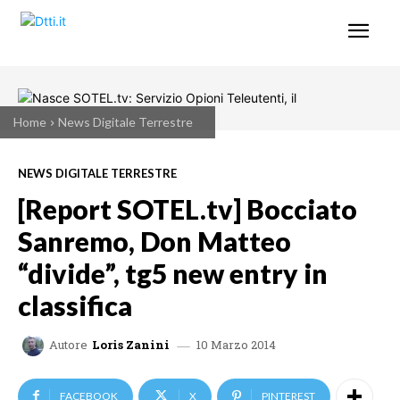
Home
News Digitale Terrestre
NEWS DIGITALE TERRESTRE
[Report SOTEL.tv] Bocciato
Sanremo, Don Matteo
“divide”, tg5 new entry in
classifica
10 Marzo 2014
Autore
Loris Zanini
FACEBOOK
X
PINTEREST