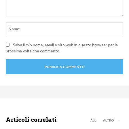
Commento:
No
Salva il mio nome, email e sito web in questo browser per la
prossima volta che commento.
Articoli correlati
ALL
ALTRO