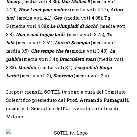
theory
(media voti 4.35),
Don Matteo 9
(media voti
4.29),
How I met your mother
(media voti 4.27);
Affari
tuoi
(media voti 4.1);
Geo
(media voti 4.08);
Tg
5
(media voti 4.08);
Le Olimpiadi di Sochi
(media voti
3.8);
Non è mai troppo tardi
(media voti 3.75);
Tv
talk
(media voti 3.61);
L’oro di Scampia
(media voti
media 3.5),
Che tempo che fa
(media voti 3.49),
La
gabbia
(media voti 3.4);
Braccialetti rossi
(media voti
3.33),
L’eredità
(media voti 3.1).
I segreti di Borgo
Larici
(media voti 3);
Sanremo
(media voti 2.4).
I report mensili
SOTEL.tv
sono a cura del Comitato
Scientifico presieduto dal
Prof. Armando Fumagalli
,
docente di Semiotica dell’Università Cattolica di
Milano.