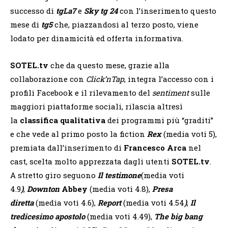
successo di
tgLa7
e
Sky tg 24
con l’inserimento questo
mese di
tg5
che, piazzandosi al terzo posto, viene
lodato per dinamicità ed offerta informativa.
SOTEL.tv
che da questo mese, grazie alla
collaborazione con
Click’nTap
, integra l’accesso con i
profili Facebook e il rilevamento del
sentiment
sulle
maggiori piattaforme sociali, rilascia altresì
la
classifica qualitativa
dei programmi più “graditi”
e che vede al primo posto la fiction
Rex
(media voti 5),
premiata dall’inserimento di
Francesco Arca
nel
cast, scelta molto apprezzata dagli utenti
SOTEL.tv
.
A stretto giro seguono
Il testimone
(media voti
4.9
)
,
Downton
Abbey
(media voti 4.8),
Presa
diretta
(media voti 4.6),
Report
(media voti 4.54
)
,
Il
tredicesimo apostolo
(media voti 4.49),
The big bang