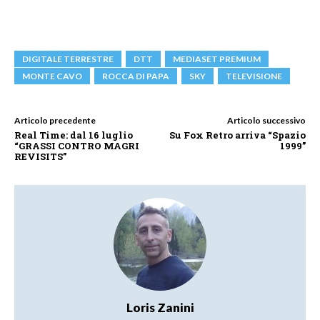
DIGITALE TERRESTRE
DTT
MEDIASET PREMIUM
MONTE CAVO
ROCCA DI PAPA
SKY
TELEVISIONE
Articolo precedente
Articolo successivo
Real Time: dal 16 luglio
Su Fox Retro arriva “Spazio
“GRASSI CONTRO MAGRI
1999”
REVISITS”
Loris Zanini