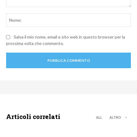
Commento:
No
Salva il mio nome, email e sito web in questo browser per la
prossima volta che commento.
Articoli correlati
ALL
ALTRO