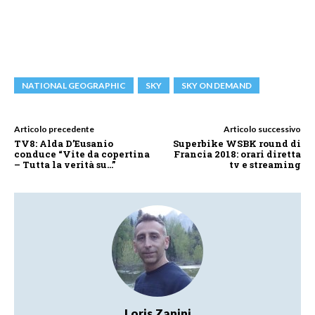
NATIONAL GEOGRAPHIC
SKY
SKY ON DEMAND
Articolo precedente
Articolo successivo
TV8: Alda D’Eusanio
Superbike WSBK round di
conduce “Vite da copertina
Francia 2018: orari diretta
– Tutta la verità su…”
tv e streaming
Loris Zanini