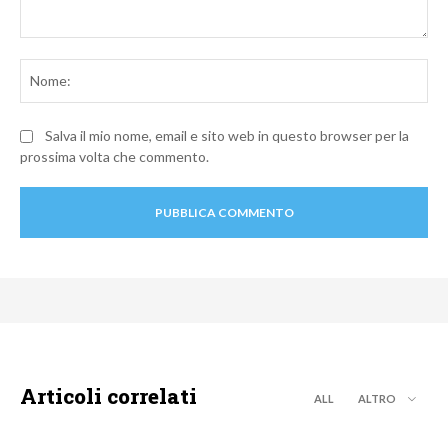
Commento:
No
Salva il mio nome, email e sito web in questo browser per la
prossima volta che commento.
Articoli correlati
ALL
ALTRO