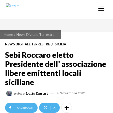
Home
News Digitale Terrestre
NEWS DIGITALE TERRESTRE
SICILIA
Sebi Roccaro eletto
Presidente dell’ associazione
libere emittenti locali
siciliane
14 Novembre 2012
Autore
Loris Zanini
FACEBOOK
X