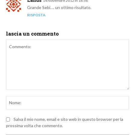
Lanus
14 Novembre 2012 In 16:58
Grande Sebi…. un ottimo risultato.
RISPOSTA
lascia un commento
Commento:
No
Salva il mio nome, email e sito web in questo browser per la
prossima volta che commento.