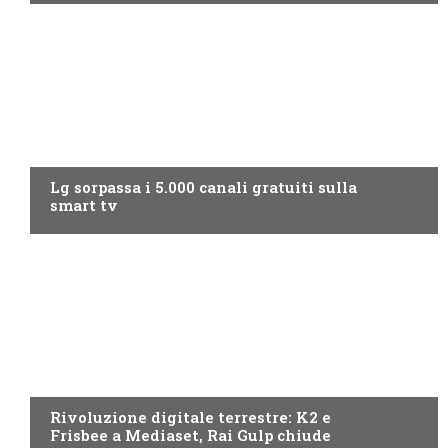
NEWS DIGITALE TERRESTRE
Lg sorpassa i 5.000 canali gratuiti sulla
smart tv
NEWS DIGITALE TERRESTRE
Rivoluzione digitale terrestre: K2 e
Frisbee a Mediaset, Rai Gulp chiude