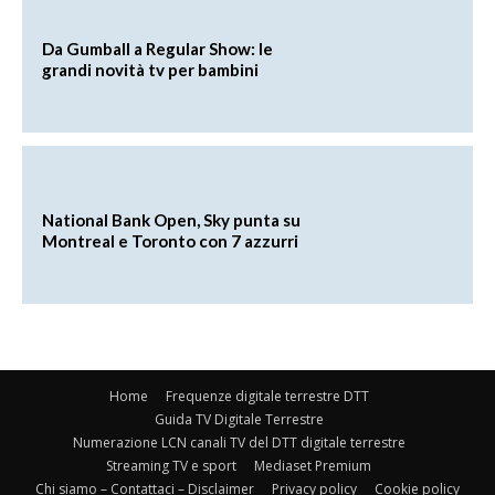
Da Gumball a Regular Show: le
grandi novità tv per bambini
National Bank Open, Sky punta su
Montreal e Toronto con 7 azzurri
Home
Frequenze digitale terrestre DTT
Guida TV Digitale Terrestre
Numerazione LCN canali TV del DTT digitale terrestre
Streaming TV e sport
Mediaset Premium
Chi siamo – Contattaci – Disclaimer
Privacy policy
Cookie policy