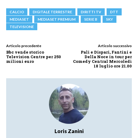
CALCIO
DIGITALE TERRESTRE
DIRITTI TV
DTT
MEDIASET
MEDIASET PREMIUM
SERIE B
SKY
TELEVISIONE
Articolo precedente
Articolo successivo
Bbc vende storico
Pali e Dispari, Fantini e
Television Centre per 250
Della Noce in tour per
milioni euro
Comedy Central Mercoledì
18 luglio ore 21.00
Loris Zanini