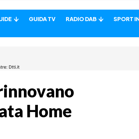
UIDE
GUIDA TV
RADIO DAB
SPORT I
rinnovano
nata Home