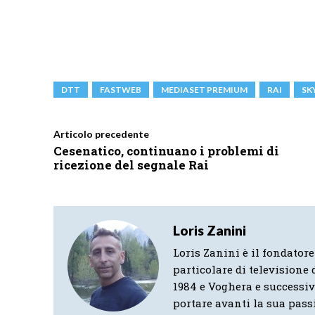
DTT
FASTWEB
MEDIASET PREMIUM
RAI
SK
Articolo precedente
Cesenatico, continuano i problemi di
ricezione del segnale Rai
Loris Zanini
Loris Zanini è il fondatore
particolare di televisione d
1984 e Voghera e successi
portare avanti la sua pass