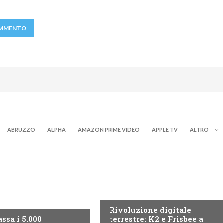
ABRUZZO
ALPHA
AMAZON PRIME VIDEO
APPLE TV
ALTRO
NEWS DIGITALE TERRESTRE
ITALE TERRESTRE
Rivoluzione digitale
ssa i 5.000
terrestre: K2 e Frisbee a