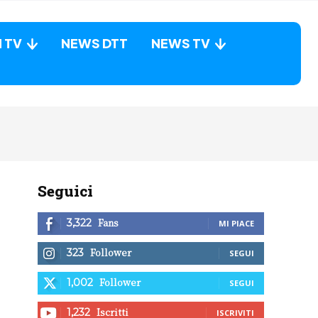
N TV
NEWS DTT
NEWS TV
Seguici
Fans
3,322
MI PIACE
Follower
323
SEGUI
Follower
1,002
SEGUI
Iscritti
1,232
ISCRIVITI