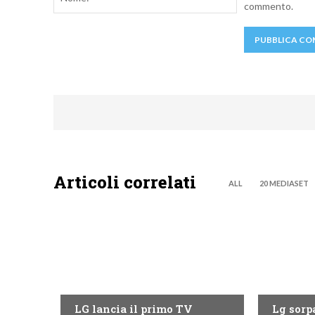
commento.
Articoli correlati
ALL
20 MEDIASET
NEWS DIGITALE TERRESTRE
NEWS DIG
LG lancia il primo TV
Lg sorpa