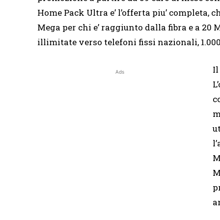
Home Pack Ultra e’ l’offerta piu’ completa, ch
Mega per chi e’ raggiunto dalla fibra e a 20 
illimitate verso telefoni fissi nazionali, 1.00
I
Ads
L
c
m
u
l
M
M
p
a