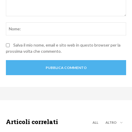
Commento:
No
Salva il mio nome, email e sito web in questo browser per la
prossima volta che commento.
Articoli correlati
ALL
ALTRO