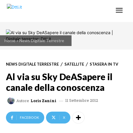
Home
News Digitale Terrestre
NEWS DIGITALE TERRESTRE
SATELLITE
STASERA IN TV
Al via su Sky DeASapere il
canale della conoscenza
11 Settembre 2012
Autore
Loris Zanini
FACEBOOK
X