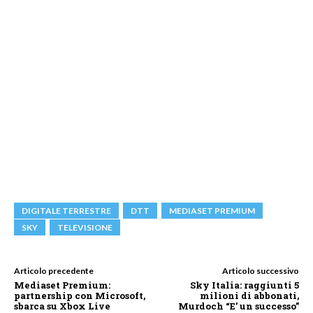
DIGITALE TERRESTRE
DTT
MEDIASET PREMIUM
SKY
TELEVISIONE
Articolo precedente
Articolo successivo
Mediaset Premium:
Sky Italia: raggiunti 5
partnership con Microsoft,
milioni di abbonati,
sbarca su Xbox Live
Murdoch “E’ un successo”