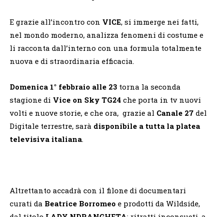
E grazie all’incontro con
VICE
, si immerge nei fatti,
nel mondo moderno, analizza fenomeni di costume e
li racconta dall’interno con una formula totalmente
nuova e di straordinaria efficacia.
Domenica 1° febbraio alle 23
torna la seconda
stagione di
Vice on Sky TG24
che porta in tv nuovi
volti e nuove storie, e che ora, grazie al
Canale 27
del
Digitale terrestre, sarà
disponibile
a tutta la platea
televisiva italiana
.
Altrettanto accadrà con il filone di documentari
curati da
Beatrice Borromeo
e prodotti da Wildside,
dal titolo
LADY NDRANGHETA
: ritratti inconsueti, a