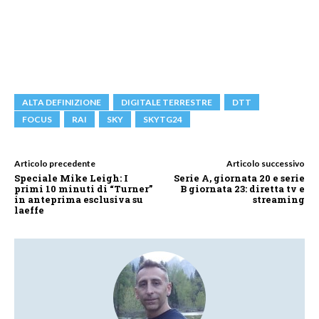
ALTA DEFINIZIONE
DIGITALE TERRESTRE
DTT
FOCUS
RAI
SKY
SKYTG24
Articolo precedente
Articolo successivo
Speciale Mike Leigh: I
Serie A, giornata 20 e serie
primi 10 minuti di “Turner”
B giornata 23: diretta tv e
in anteprima esclusiva su
streaming
laeffe