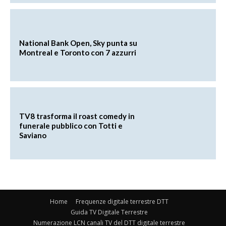
National Bank Open, Sky punta su
Montreal e Toronto con 7 azzurri
TV8 trasforma il roast comedy in
funerale pubblico con Totti e
Saviano
Home
Frequenze digitale terrestre DTT
Guida TV Digitale Terrestre
Numerazione LCN canali TV del DTT digitale terrestre