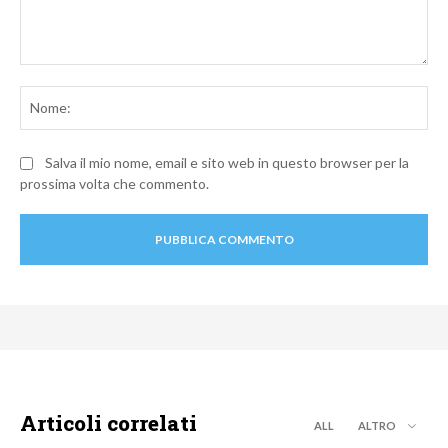
Commento:
No
Salva il mio nome, email e sito web in questo browser per la
prossima volta che commento.
Articoli correlati
ALL
ALTRO