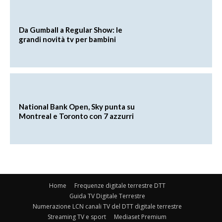
Da Gumball a Regular Show: le
grandi novità tv per bambini
National Bank Open, Sky punta su
Montreal e Toronto con 7 azzurri
Home
Frequenze digitale terrestre DTT
Guida TV Digitale Terrestre
Numerazione LCN canali TV del DTT digitale terrestre
Streaming TV e sport
Mediaset Premium