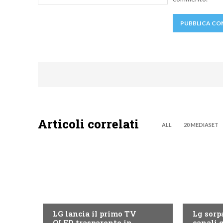
Articoli correlati
ALL
20 MEDIASET
NEWS DIGITALE TERRESTRE
NEWS DIG
LG lancia il primo TV
Lg sorpa
OLED trasparente in
canali g