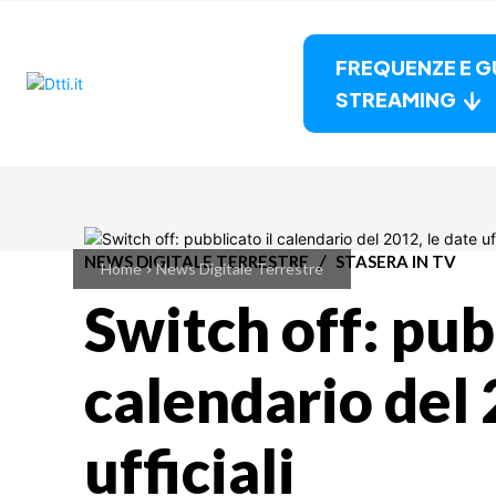
FREQUENZE E G
STREAMING
NEWS DIGITALE TERRESTRE
STASERA IN TV
Home
News Digitale Terrestre
Switch off: pub
calendario del 
ufficiali