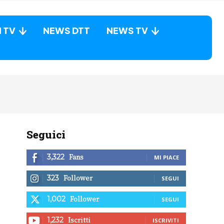
N TV
NEWS DTT
NEWS TV
Seguici
Fans
3,322
MI PIACE
Follower
323
SEGUI
Follower
1,002
SEGUI
Iscritti
1,232
ISCRIVITI