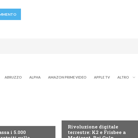
ABRUZZO
ALPHA
AMAZON PRIME VIDEO
APPLE TV
ALTRO
NEWS DIGITALE TERRESTRE
ITALE TERRESTRE
Rivoluzione digitale
ssa i 5.000
terrestre: K2 e Frisbee a
ratuiti sulla
Mediaset, Rai Gulp