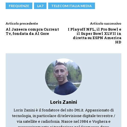
FREQUENZE
LA7
TELECOM ITALIA MEDIA
Articolo precedente
Articolo successivo
Al Jazeera compra Current
I Playoff NFL, il Pro Bowl e
Tv, fondata da Al Gore
il Super Bowl XLVII in
diretta su ESPN America
HD
Loris Zanini
Loris Zanini è il fondatore del sito Dtti.it. Appassionato di
tecnologia, in particolare di televisione digitale terrestre /
via satellite e radiofonia. Nasce nel 1984 e Voghera e
successivamente si trasferisce nel Cremasco dove