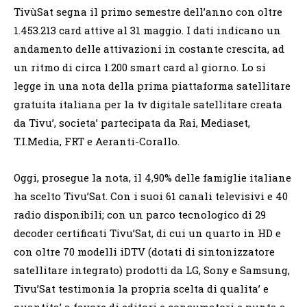
TivùSat segna il primo semestre dell’anno con oltre
1.453.213 card attive al 31 maggio. I dati indicano un
andamento delle attivazioni in costante crescita, ad
un ritmo di circa 1.200 smart card al giorno. Lo si
legge in una nota della prima piattaforma satellitare
gratuita italiana per la tv digitale satellitare creata
da Tivu’, societa’ partecipata da Rai, Mediaset,
T.I.Media, FRT e Aeranti-Corallo.
Oggi, prosegue la nota, il 4,90% delle famiglie italiane
ha scelto Tivu’Sat. Con i suoi 61 canali televisivi e 40
radio disponibili; con un parco tecnologico di 29
decoder certificati Tivu’Sat, di cui un quarto in HD e
con oltre 70 modelli iDTV (dotati di sintonizzatore
satellitare integrato) prodotti da LG, Sony e Samsung,
Tivu’Sat testimonia la propria scelta di qualita’ e
quantita’ a favore di editori e consumatori e punta a