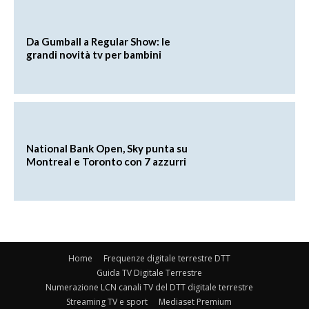
Da Gumball a Regular Show: le
grandi novità tv per bambini
National Bank Open, Sky punta su
Montreal e Toronto con 7 azzurri
Home
Frequenze digitale terrestre DTT
Guida TV Digitale Terrestre
Numerazione LCN canali TV del DTT digitale terrestre
Streaming TV e sport
Mediaset Premium