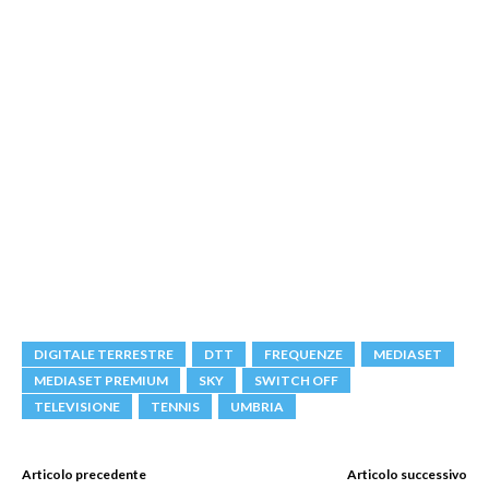
DIGITALE TERRESTRE
DTT
FREQUENZE
MEDIASET
MEDIASET PREMIUM
SKY
SWITCH OFF
TELEVISIONE
TENNIS
UMBRIA
Articolo precedente
Articolo successivo