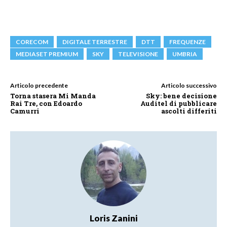
CORECOM
DIGITALE TERRESTRE
DTT
FREQUENZE
MEDIASET PREMIUM
SKY
TELEVISIONE
UMBRIA
Articolo precedente
Articolo successivo
Torna stasera Mi Manda
Sky: bene decisione
Rai Tre, con Edoardo
Auditel di pubblicare
Camurri
ascolti differiti
Loris Zanini