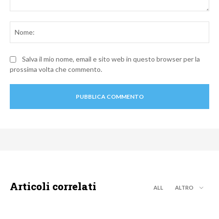
Commento:
No
Salva il mio nome, email e sito web in questo browser per la
prossima volta che commento.
Articoli correlati
ALL
ALTRO