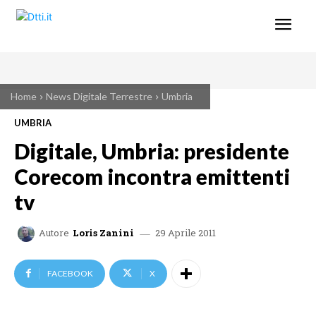
Home
News Digitale Terrestre
Umbria
UMBRIA
Digitale, Umbria: presidente
Corecom incontra emittenti
tv
29 Aprile 2011
Autore
Loris Zanini
FACEBOOK
X