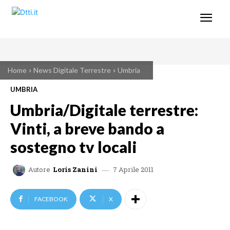
Home
News Digitale Terrestre
Umbria
UMBRIA
Umbria/Digitale terrestre:
Vinti, a breve bando a
sostegno tv locali
7 Aprile 2011
Autore
Loris Zanini
FACEBOOK
X