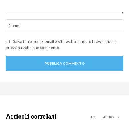
Commento:
No
Salva il mio nome, email e sito web in questo browser per la
prossima volta che commento.
Articoli correlati
ALL
ALTRO