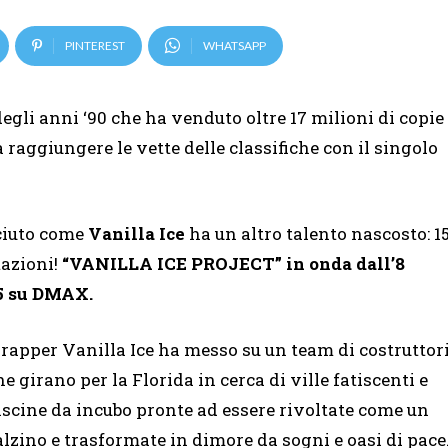
PINTEREST
WHATSAPP
gli anni ‘90 che ha venduto oltre 17 milioni di copie
 raggiungere le vette delle classifiche con il singolo
ciuto come
Vanilla Ice
ha un altro talento nascosto: 1
tazioni!
“VANILLA ICE PROJECT” in onda dall’8
35 su DMAX.
l rapper Vanilla Ice ha messo su un team di costruttor
he girano per la Florida in cerca di ville fatiscenti e
iscine da incubo pronte ad essere rivoltate come un
alzino e trasformate in dimore da sogni e oasi di pace