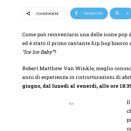
FACEBOOK
X
CONDIVIDERE
Come può reinventarsi una delle icone pop de
ed è stato il primo cantante hip hop bianco a
“Ice Ice Baby”
?
Robert Matthew Van Winkle, meglio conos
anni di esperienza in ristrutturazioni di abi
giugno, dal lunedì al venerdì, alle ore 18:
I
Ads
c
p
c