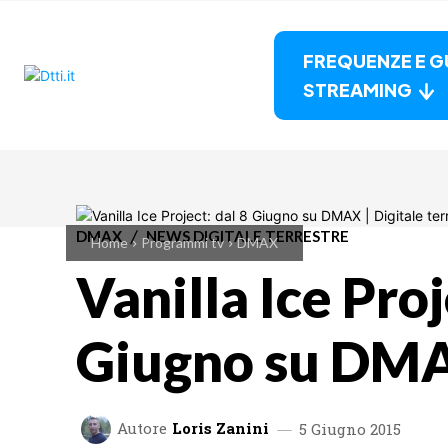
FREQUENZE E G
STREAMING
DMAX
NEWS DIGITALE TERRESTRE
Home
Programmi tv
DMAX
Vanilla Ice Proj
Giugno su DM
Autore
Loris Zanini
5 Giugno 2015