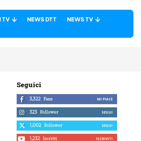
N TV
NEWS DTT
NEWS TV
Seguici
Fans
3,322
MI PIACE
Follower
323
SEGUI
Follower
1,002
SEGUI
Iscritti
1,232
ISCRIVITI