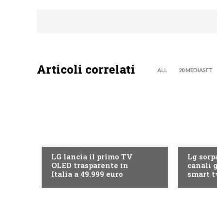
Articoli correlati
ALL
20 MEDIASET
NEWS DIGITALE TERRESTRE
NEWS DIG
LG lancia il primo TV
Lg sorpa
OLED trasparente in
canali g
Italia a 49.999 euro
smart t