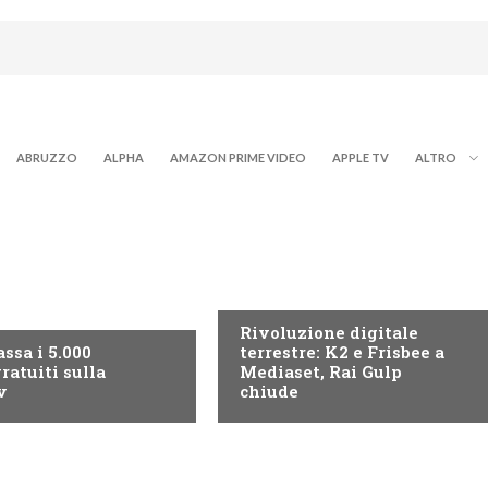
ABRUZZO
ALPHA
AMAZON PRIME VIDEO
APPLE TV
ALTRO
NEWS DIGITALE TERRESTRE
ITALE TERRESTRE
Rivoluzione digitale
ssa i 5.000
terrestre: K2 e Frisbee a
ratuiti sulla
Mediaset, Rai Gulp
v
chiude