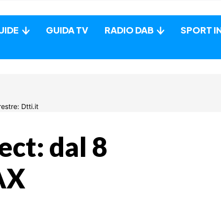
UIDE
GUIDA TV
RADIO DAB
SPORT I
ect: dal 8
AX