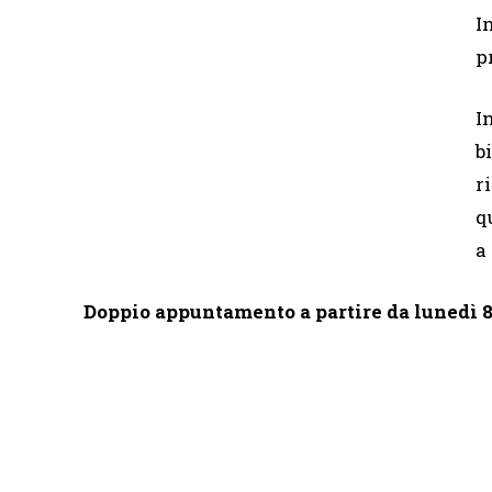
I
p
I
b
r
q
a
Doppio appuntamento a partire da lunedì 8 