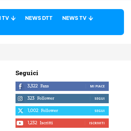
N TV
NEWS DTT
NEWS TV
Seguici
Fans
3,322
MI PIACE
Follower
323
SEGUI
Follower
1,002
SEGUI
Iscritti
1,232
ISCRIVITI