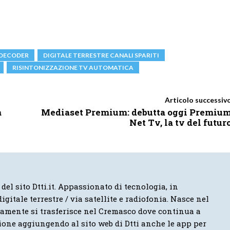
 DECODER
DIGITALE TERRESTRE CANALI SPARITI
RISINTONIZZAZIONE TV AUTOMATICA
Articolo successiv
m
Mediaset Premium: debutta oggi Premiu
Net Tv, la tv del futur
 del sito Dtti.it. Appassionato di tecnologia, in
igitale terrestre / via satellite e radiofonia. Nasce nel
vamente si trasferisce nel Cremasco dove continua a
ione aggiungendo al sito web di Dtti anche le app per