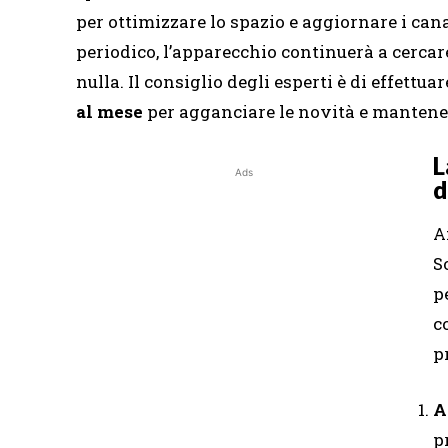
per ottimizzare lo spazio e aggiornare i cana
periodico, l’apparecchio continuerà a cerca
nulla.
Il consiglio degli esperti è di effett
al mese
per agganciare le novità e mantenere 
L
Ads
d
A
S
p
c
p
A
p