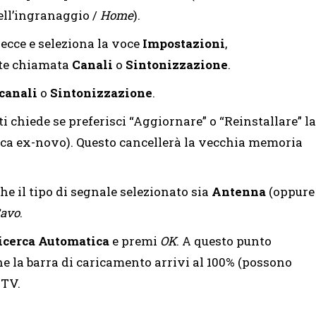
ell’ingranaggio /
Home
).
recce e seleziona la voce
Impostazioni
,
nte chiamata
Canali
o
Sintonizzazione
.
canali
o
Sintonizzazione
.
 ti chiede se preferisci “Aggiornare” o “Reinstallare” la
rca ex-novo). Questo cancellerà la vecchia memoria
che il tipo di segnale selezionato sia
Antenna
(oppure
avo
.
icerca Automatica
e premi
OK
. A questo punto
che la barra di caricamento arrivi al 100% (possono
 TV.