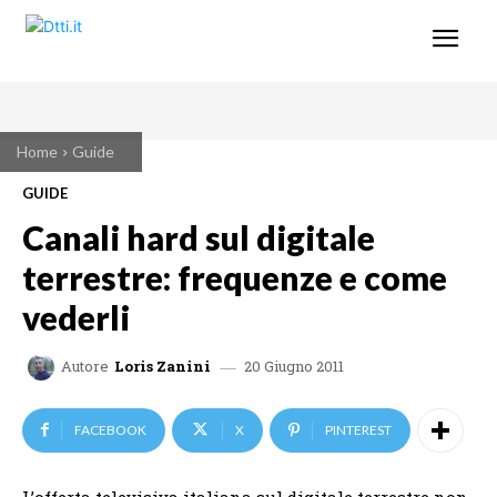
Home
Guide
GUIDE
Canali hard sul digitale
terrestre: frequenze e come
vederli
20 Giugno 2011
Autore
Loris Zanini
FACEBOOK
X
PINTEREST
L’offerta televisiva italiana sul digitale terrestre non