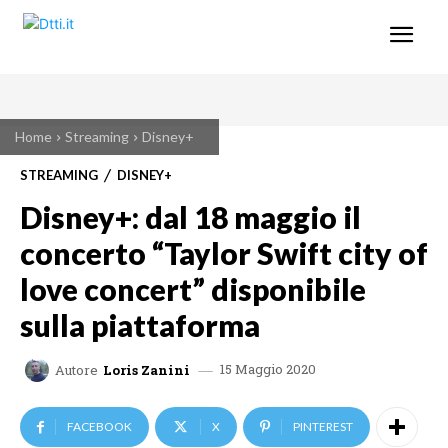
Home
Streaming
Disney+
STREAMING
DISNEY+
Disney+: dal 18 maggio il
concerto “Taylor Swift city of
love concert” disponibile
sulla piattaforma
15 Maggio 2020
Autore
Loris Zanini
FACEBOOK
X
PINTEREST