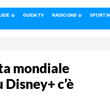
UIDE
GUIDA TV
RADIO DAB
SPORT I
ata mondiale
u Disney+ c’è