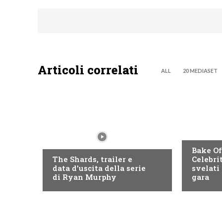
Articoli correlati
ALL
20 MEDIASET
DISCOVE
DISNEY+
Bake Of
The Shards, trailer e
Celebri
data d’uscita della serie
svelati 
di Ryan Murphy
gara