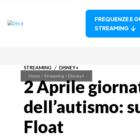
FREQUENZE E G
STREAMING
STREAMING
DISNEY+
Home
Streaming
Disney+
2 Aprile giorn
dell’autismo: s
Float