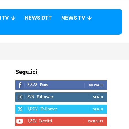
N TV
NEWS DTT
NEWS TV
Seguici
Fans
3,322
MI PIACE
Follower
323
SEGUI
Follower
1,002
SEGUI
Iscritti
1,232
ISCRIVITI