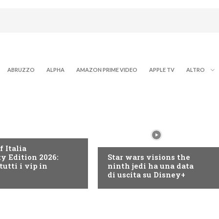
ABRUZZO
ALPHA
AMAZON PRIME VIDEO
APPLE TV
ALTRO
RY+
DISNEY+
f Italia
ty Edition 2026:
Star wars visions the
tutti i vip in
ninth jedi ha una data
di uscita su Disney+