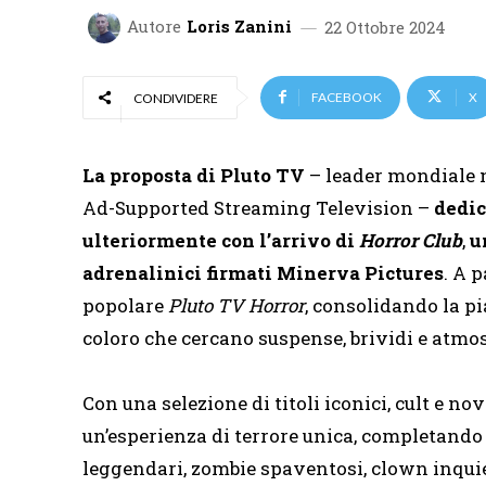
Autore
Loris Zanini
22 Ottobre 2024
FACEBOOK
X
CONDIVIDERE
La proposta di Pluto TV
– leader mondiale n
Ad-Supported Streaming Television –
dedic
ulteriormente con l’arrivo di
Horror Club
,
u
adrenalinici firmati Minerva Pictures
. A 
popolare
Pluto TV Horror
, consolidando la pi
coloro che cercano suspense, brividi e atmos
Con una selezione di titoli iconici, cult e no
un’esperienza di terrore unica, completando l
leggendari, zombie spaventosi, clown inquie