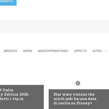
ABRUZZO
ALPHA
AMAZON PRIME VIDEO
APPLE TV
ALTRO
RY+
DISNEY+
f Italia
ty Edition 2026:
Star wars visions the
tutti i vip in
ninth jedi ha una data
di uscita su Disney+