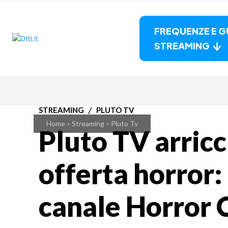
FREQUENZE E G
STREAMING
STREAMING
PLUTO TV
Home
Streaming
Pluto Tv
Pluto TV arricc
offerta horror: 
canale Horror 