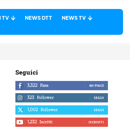
N TV
NEWS DTT
NEWS TV
Seguici
Fans
3,322
MI PIACE
Follower
323
SEGUI
Follower
1,002
SEGUI
Iscritti
1,232
ISCRIVITI