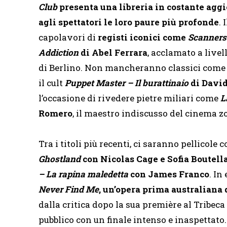
Club
presenta una libreria in costante aggi
agli spettatori le loro paure più profonde
.
capolavori di
registi iconici come
Scanners
Addiction
di Abel Ferrara
, acclamato a livel
di Berlino. Non mancheranno classici com
il cult
Puppet Master – Il burattinaio
di Davi
l’occasione di rivedere pietre miliari come
L
Romero
, il maestro indiscusso del cinema z
Tra i titoli più recenti, ci saranno pellicol
Ghostland
con Nicolas Cage e Sofia Boutell
– La rapina maledetta
con James Franco
. In
Never Find Me
, un’opera prima australiana 
dalla critica dopo la sua première al Tribeca
pubblico con un finale intenso e inaspettato.