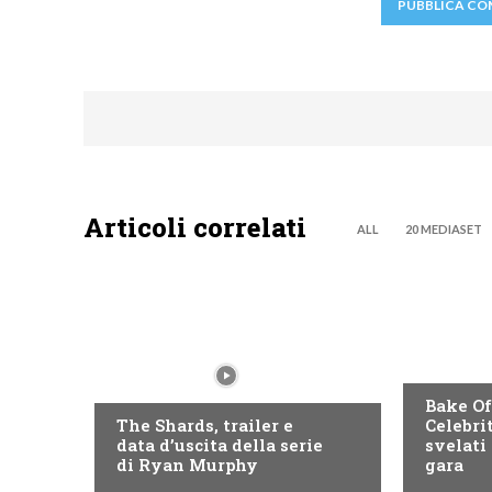
Articoli correlati
ALL
20 MEDIASET
DISCOVE
DISNEY+
Bake Of
The Shards, trailer e
Celebri
data d’uscita della serie
svelati 
di Ryan Murphy
gara