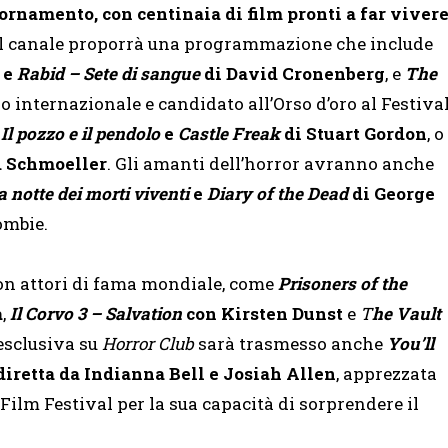
ornamento, con centinaia di film pronti a far viver
 Il canale proporrà una programmazione che include
e
Rabid – Sete di sangue
di David Cronenberg
, e
The
lo internazionale e candidato all’Orso d’oro al Festiva
e
Il pozzo e il pendolo
e
Castle Freak
di Stuart Gordon
, o
d Schmoeller
. Gli amanti dell’horror avranno anche
a notte dei morti viventi
e
Diary of the Dead
di George
ombie.
e con attori di fama mondiale, come
Prisoners of the
a
,
Il Corvo 3 – Salvation
con Kirsten Dunst
e
T
he Vault
 esclusiva su
Horror Club
sarà trasmesso anche
You’ll
diretta da Indianna Bell e Josiah Allen
, apprezzata
 Film Festival per la sua capacità di sorprendere il