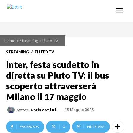
Home
Streaming
Pluto Tv
STREAMING
PLUTO TV
Inter, festa scudetto in
diretta su Pluto TV: il bus
scoperto attraverserà
Milano il 17 maggio
15 Maggio 2026
Autore
Loris Zanini
FACEBOOK
X
PINTEREST