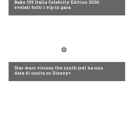
Bake Off Italia Celebrity Edition 2026:
svelati tutti i vip in gara
DISNEY+
Star wars visions the ninth jedi ha una
data di uscita su Disney+