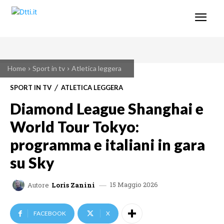
Home
Sport in tv
Atletica leggera
SPORT IN TV
ATLETICA LEGGERA
Diamond League Shanghai e
World Tour Tokyo:
programma e italiani in gara
su Sky
15 Maggio 2026
Autore
Loris Zanini
FACEBOOK
X