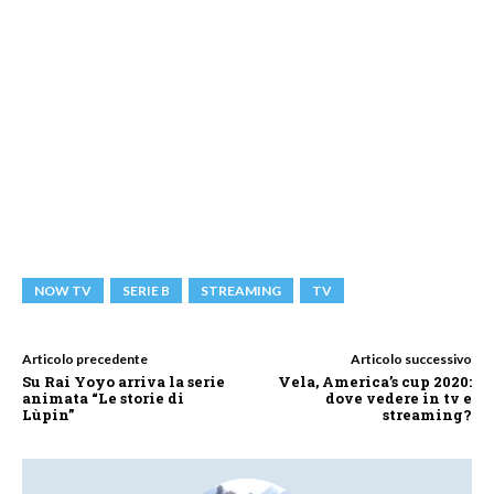
NOW TV
SERIE B
STREAMING
TV
Articolo precedente
Articolo successivo
Su Rai Yoyo arriva la serie
Vela, America’s cup 2020:
animata “Le storie di
dove vedere in tv e
Lùpin”
streaming?