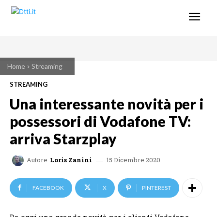
Home
Streaming
STREAMING
Una interessante novità per i
possessori di Vodafone TV:
arriva Starzplay
15 Dicembre 2020
Autore
Loris Zanini
FACEBOOK
X
PINTEREST
Da oggi una grande novità per i clienti Vodafone.