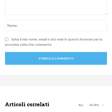
Commento:
No
Salva il mio nome, email e sito web in questo browser per la
prossima volta che commento.
Articoli correlati
ALL
ALTRO