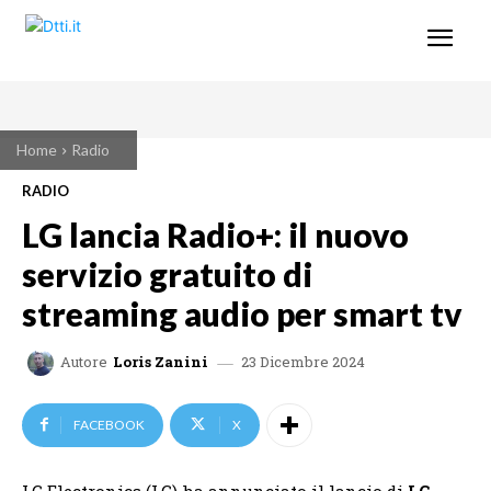
Home
Radio
RADIO
LG lancia Radio+: il nuovo
servizio gratuito di
streaming audio per smart tv
23 Dicembre 2024
Autore
Loris Zanini
FACEBOOK
X
LG Electronics (LG) ha annunciato il lancio di
LG