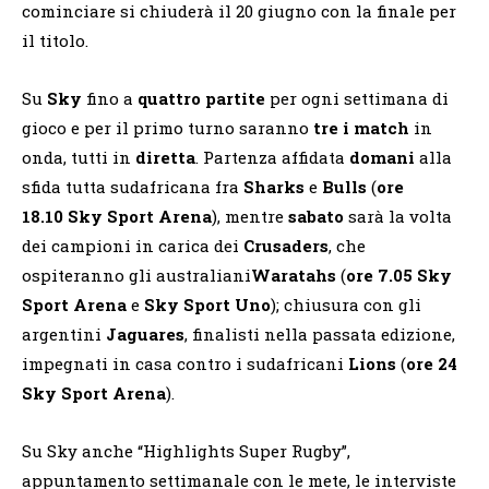
cominciare si chiuderà il 20 giugno con la finale per
il titolo.
Su
Sky
fino a
quattro partite
per ogni settimana di
gioco e per il primo turno saranno
tre i match
in
onda, tutti in
diretta
. Partenza affidata
domani
alla
sfida tutta sudafricana fra
Sharks
e
Bulls
(
ore
18.10
Sky Sport Arena
), mentre
sabato
sarà la volta
dei campioni in carica dei
Crusaders
, che
ospiteranno gli australiani
Waratahs
(
ore 7.05
Sky
Sport Arena
e
Sky Sport Uno
); chiusura con gli
argentini
Jaguares
, finalisti nella passata edizione,
impegnati in casa contro i sudafricani
Lions
(
ore 24
Sky Sport Arena
).
Su Sky anche “Highlights Super Rugby”,
appuntamento settimanale con le mete, le interviste