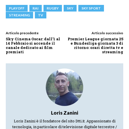
PLAYOFF
RAI
RUGBY
SKY
SKY SPORT
STREAMING
TV
Articolo precedente
Articolo successivo
Sky Cinema Oscar: dall’1 al
Premier League giornata 25
14 Febbraio si accende il
e Bundesliga giornata 3 di
canale dedicato ai film
ritorno: orari diretta tv e
premiati
streaming
Loris Zanini
Loris Zanini è il fondatore del sito Dtti.it. Appassionato di
tecnologia, in particolare di televisione digitale terrestre /