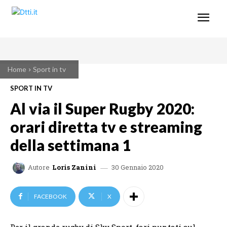
Home
Sport in tv
SPORT IN TV
Al via il Super Rugby 2020:
orari diretta tv e streaming
della settimana 1
30 Gennaio 2020
Autore
Loris Zanini
FACEBOOK
X
Per il grande rugby di Sky Sport, fari puntati sul