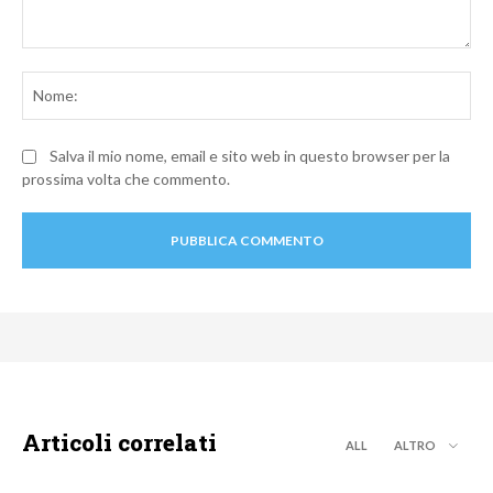
Commento:
No
Salva il mio nome, email e sito web in questo browser per la
prossima volta che commento.
Articoli correlati
ALL
ALTRO