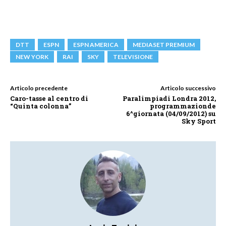
DTT
ESPN
ESPN AMERICA
MEDIASET PREMIUM
NEW YORK
RAI
SKY
TELEVISIONE
Articolo precedente
Articolo successivo
Caro-tasse al centro di
Paralimpiadi Londra 2012,
“Quinta colonna”
programmazionde
6^giornata (04/09/2012) su
Sky Sport