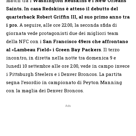
match tra i
Washington Redskins e i New Orleans
Saints. In casa Redskins è atteso il debutto del
quarterback Robert Griffin III, al suo primo anno tra
i pro.
A seguire, alle ore 22.00, la seconda sfida di
giornata vede protagonisti due dei migliori team
della NFC con i
San Francisco 49ers che affrontano
al «Lambeau Field» i Green Bay Packers
. Il terzo
incontro, in diretta nella notte tra domenica 9 e
lunedì 10 settembre alle ore 2.00, vede in campo invece
i Pittsburgh Steelers e i Denver Broncos. La partita
segna l’esordio in campionato di Peyton Manning
con la maglia dei Denver Broncos.
Ads