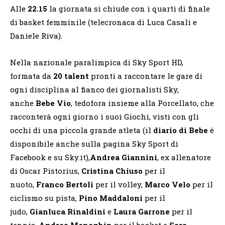
Alle
22.15
la giornata si chiude con i quarti di finale
di basket femminile (telecronaca di Luca Casali e
Daniele Riva).
Nella nazionale paralimpica di Sky Sport HD,
formata da
20 talent
pronti a raccontare le gare di
ogni disciplina al fianco dei giornalisti Sky,
anche
Bebe Vio
, tedofora insieme alla Porcellato, che
racconterà ogni giorno i suoi Giochi, visti con gli
occhi di una piccola grande atleta (il
diario di Bebe
è
disponibile anche sulla pagina Sky Sport di
Facebook e su Sky.it),
Andrea Giannini
, ex allenatore
di Oscar Pistorius,
Cristina Chiuso
per il
nuoto,
Franco Bertoli
per il volley,
Marco Velo
per il
ciclismo su pista,
Pino Maddaloni
per il
judo,
Gianluca Rinaldini
e
Laura Garrone
per il
tennis,
Andrea Meneghin
per il basket e
Sara