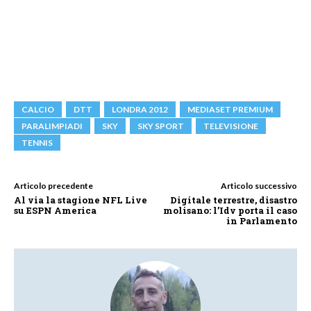
CALCIO
DTT
LONDRA 2012
MEDIASET PREMIUM
PARALIMPIADI
SKY
SKY SPORT
TELEVISIONE
TENNIS
Articolo precedente
Articolo successivo
Al via la stagione NFL Live
Digitale terrestre, disastro
su ESPN America
molisano: l’Idv porta il caso
in Parlamento