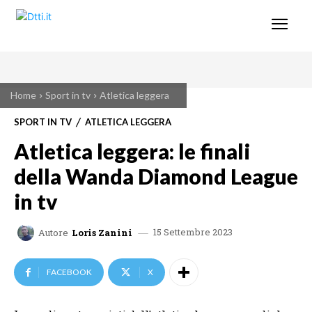
Home
Sport in tv
Atletica leggera
SPORT IN TV
ATLETICA LEGGERA
Atletica leggera: le finali
della Wanda Diamond League
in tv
15 Settembre 2023
Autore
Loris Zanini
FACEBOOK
X