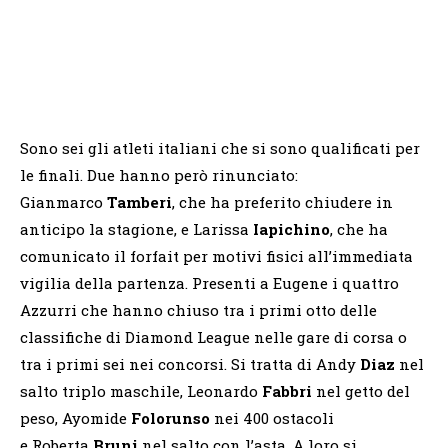
Sono sei gli atleti italiani che si sono qualificati per
le finali. Due hanno però rinunciato:
Gianmarco
Tamberi
, che ha preferito chiudere in
anticipo la stagione, e Larissa
Iapichino
, che ha
comunicato il forfait per motivi fisici all’immediata
vigilia della partenza. Presenti a Eugene i quattro
Azzurri che hanno chiuso tra i primi otto delle
classifiche di Diamond League nelle gare di corsa o
tra i primi sei nei concorsi. Si tratta di Andy
Diaz
nel
salto triplo maschile, Leonardo
Fabbri
nel getto del
peso, Ayomide
Folorunso
nei 400 ostacoli
e Roberta
Bruni
nel salto con l’asta. A loro si