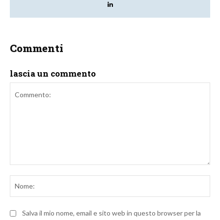
Commenti
lascia un commento
Commento:
No
Salva il mio nome, email e sito web in questo browser per la