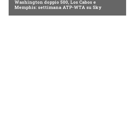
Washington doppio 500, Los Cabos e
Memphis: settimana ATP-WTA su Sky