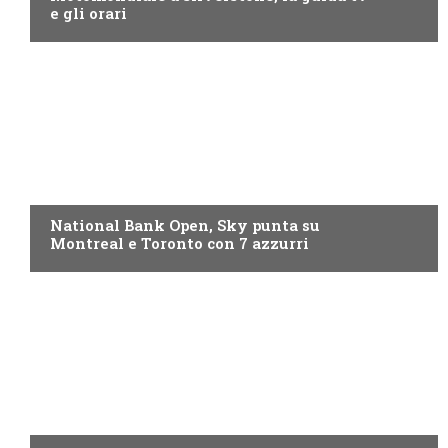
e gli orari
NOW TV
National Bank Open, Sky punta su
Montreal e Toronto con 7 azzurri
NOW TV