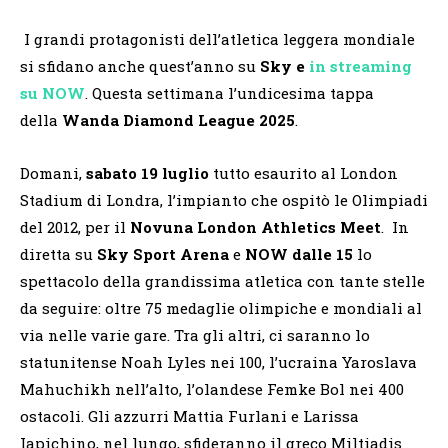
I grandi protagonisti dell’atletica leggera mondiale
si sfidano anche quest’anno su
Sky e
in streaming
su NOW
. Questa settimana l’undicesima tappa
della
Wanda Diamond League 2025
.
Domani,
sabato 19 luglio
tutto esaurito al London
Stadium di Londra, l’impianto che ospitò le Olimpiadi
del 2012, per il
Novuna London Athletics Meet
. In
diretta su
Sky Sport Arena
e
NOW
dalle 15
lo
spettacolo della grandissima atletica con tante stelle
da seguire: oltre 75 medaglie olimpiche e mondiali al
via nelle varie gare. Tra gli altri, ci saranno lo
statunitense Noah Lyles nei 100, l’ucraina Yaroslava
Mahuchikh nell’alto, l’olandese Femke Bol nei 400
ostacoli. Gli azzurri Mattia Furlani e Larissa
Iapichino, nel lungo, sfideranno il greco Miltiadis