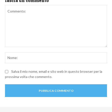
lascia un commento
Commento:
No
Salva il mio nome, email e sito web in questo browser per la
prossima volta che commento.