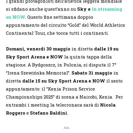
I grandi protagonisti dell’atletica leggera mondiale
si sfidano anche quest’anno su
Sky e
in streaming
su NOW
. Questo fine settimana doppio
appuntamento del circuito “Gold” del World Athletics
Continental Tour, che tocca tutti i continenti.
Domani, venerdì 30 maggio
in diretta
dalle 19 su
Sky Sport Arena e NOW
la quinta tappa della
stagione. A Bydgoszcz, in Polonia, si disputa il 7°
“Irena Szewińska Memorial”.
Sabato 31 maggio
in
diretta
dalle 15 su Sky Sport Arena e NOW
il sesto
appuntamento: il “Kenia Prison Service
Championships 2025” di scena a Nairobi, Kenia. Per
entrambi i meeting la telecronaca sarà di
Nicola
Roggero
e
Stefano Baldini
.
Ads