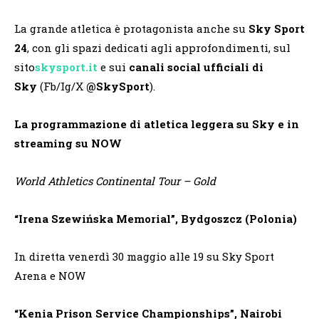
La grande atletica è protagonista anche su
Sky Sport
24
, con gli spazi dedicati agli approfondimenti, sul
sito
skysport.it
e sui
canali social ufficiali di
Sky
(Fb/Ig/X
@SkySport
).
La programmazione di atletica leggera su Sky e in
streaming su NOW
World Athletics Continental Tour – Gold
“Irena Szewi
ń
ska Memorial”, Bydgoszcz (Polonia)
In diretta venerdì 30 maggio alle 19 su Sky Sport
Arena e NOW
“Kenia Prison Service Championships”, Nairobi