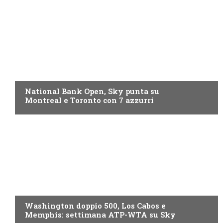
NOW TV
National Bank Open, Sky punta su
Montreal e Toronto con 7 azzurri
NOW TV
Washington doppio 500, Los Cabos e
Memphis: settimana ATP-WTA su Sky