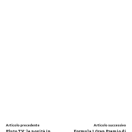
Articolo precedente
Articolo successivo
Pluto TV: le novità in
Formula 1 Gran Premio di