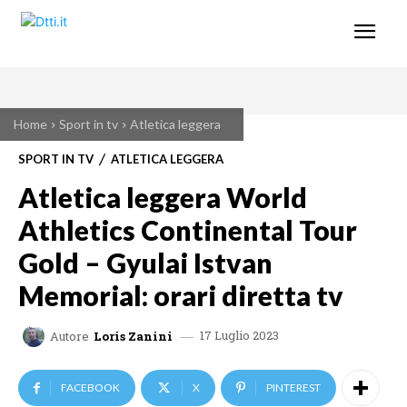
Home
Sport in tv
Atletica leggera
SPORT IN TV
ATLETICA LEGGERA
Atletica leggera World
Athletics Continental Tour
Gold – Gyulai Istvan
Memorial: orari diretta tv
17 Luglio 2023
Autore
Loris Zanini
FACEBOOK
X
PINTEREST