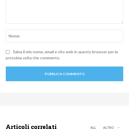
Commento:
No
Salva il mio nome, email e sito web in questo browser per la
prossima volta che commento.
Articoli correlati
ALL
ALTRO