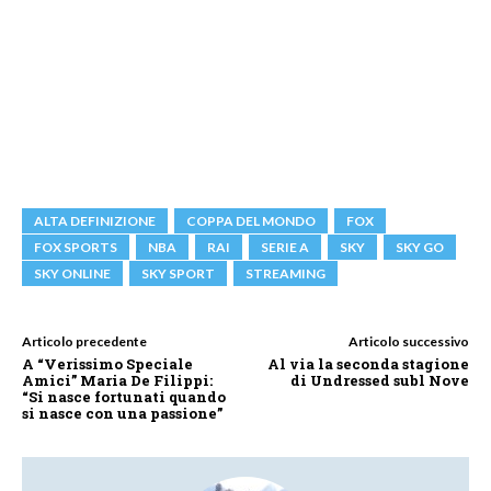
ALTA DEFINIZIONE
COPPA DEL MONDO
FOX
FOX SPORTS
NBA
RAI
SERIE A
SKY
SKY GO
SKY ONLINE
SKY SPORT
STREAMING
Articolo precedente
Articolo successivo
A “Verissimo Speciale
Al via la seconda stagione
Amici” Maria De Filippi:
di Undressed subl Nove
“Si nasce fortunati quando
si nasce con una passione”